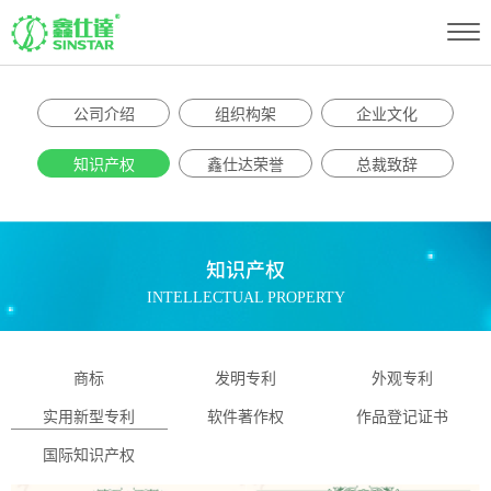
公司介绍
组织构架
企业文化
知识产权
鑫仕达荣誉
总裁致辞
知识产权
INTELLECTUAL PROPERTY
商标
发明专利
外观专利
实用新型专利
软件著作权
作品登记证书
国际知识产权